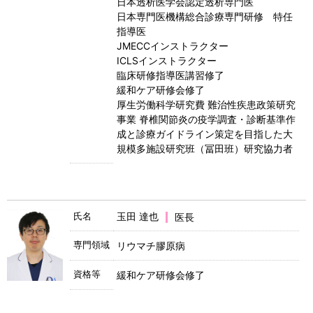
日本透析医学会認定透析専門医
日本専門医機構総合診療専門研修 特任
指導医
JMECCインストラクター
ICLSインストラクター
臨床研修指導医講習修了
緩和ケア研修会修了
厚生労働科学研究費 難治性疾患政策研究
事業 脊椎関節炎の疫学調査・診断基準作
成と診療ガイドライン策定を目指した大
規模多施設研究班（冨田班）研究協力者
氏名
玉田 達也
医長
専門領域
リウマチ膠原病
資格等
緩和ケア研修会修了