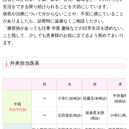
生活をできる限り続けられることを大切にしています。
病気や治療について分からないことや、不安に感じていること
がありましたら、診察時に遠慮なくご相談ください。
「膠原病があっても仕事 学業 趣味などの日常生活を諦めない」
こと指して、少しでも患者様のお役に立てるよう努めてまいり
ます。
外来担当医表
月
火
水
木
平井麗和
ー
小寺仁
佐藤圭
(初再診)
(初再診)
(初再診)
午前
完全予約制
坂倉星太朗
ー
玉田達也
小寺仁
(再診)
(再診
(再診)