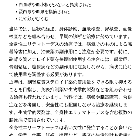
• 白血球や血小板が少ないと指摘された
• 蛋白尿や血尿を指摘された
• 足や顔がむくむ
当科では、症状の経過、身体診察、血液検査、尿検査、画像
検査などを組み合わせ、早期の診断と治療に努めています。
全身性エリテマトーデスの治療では、病気そのものによる臓
器障害に加え、治療薬の副作用にも注意が必要です。特に、
副腎皮質ステロイド薬を長期間使用する場合には、感染症、
骨粗鬆症、糖尿病などの副作用に注意しながら、病状に応じ
て使用量を調整する必要があります。
近年は、副腎皮質ステロイド薬の使用量をできる限り抑える
ことを目指し、免疫抑制薬や生物学的製剤などを組み合わせ
る治療も行われています。当科では、病状や臓器障害、合併
症などを考慮し、安全性にも配慮しながら治療を継続しま
す。生物学的製剤は、全身性エリテマトーデスを含む複数の
膠原病で使用されています。
全身性エリテマトーデスは若い女性に発症することが多いた
め、学業、仕事、妊娠・出産など、将来の生活設計も考慮す