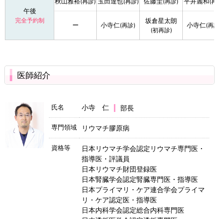
秋山雅裕
玉田達也
佐藤圭
平井麗和
(再診)
(再診)
(再診)
(再
午後
完全予約制
坂倉星太朗
ー
小寺仁
小寺仁
(再診)
(再診
(初再診)
医師紹介
氏名
小寺 仁
部長
専門領域
リウマチ膠原病
資格等
日本リウマチ学会認定リウマチ専門医・
指導医・評議員
日本リウマチ財団登録医
日本腎臓学会認定腎臓専門医・指導医
日本プライマリ・ケア連合学会プライマ
リ・ケア認定医・指導医
日本内科学会認定総合内科専門医