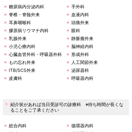
糖尿病内分泌内科
手外科
脊椎・脊髄外来
血液内科
耳鼻咽喉科
頭痛外来
膠原病リウマチ内科
眼科
乳腺外来
静脈瘤外来
小児心療内科
脳神経内科
心臓血管外科・呼吸器外科
形成外科
もの忘れ外来
人工関節外来
ITB/SCS外来
泌尿器科
皮膚科
呼吸器内科
紹介状があれば当日受診可の診療科 ※待ち時間が長くな
ることをご了承ください
総合内科
循環器内科