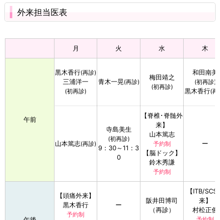
外来担当医表
月
火
水
木
黒木香行
和田南美
(再診)
梅田靖之
三浦洋一
青木一晃
(再診)
(初再診)
(初再診)
黒木香行
(初再診)
(再
【脊椎･脊髄外
午前
来】
寺島美生
山本篤志
(初再診)
山本篤志
ー
(再診)
予約制
9：30～11：3
【脳ドック】
0
鈴木秀謙
予約制
【ITB/SCS
【頭痛外来】
阪井田博司
来】
黒木香行
ー
（再診）
村松正俊
予約制
午後
予約制