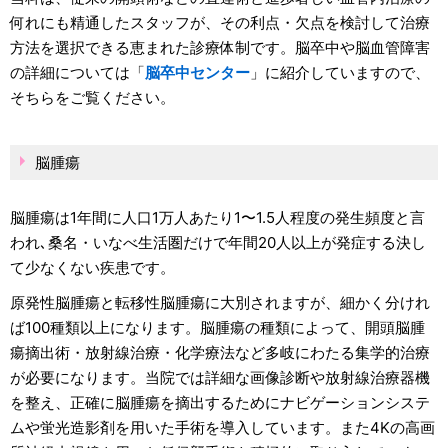
何れにも精通したスタッフが、その利点・欠点を検討して治療
方法を選択できる恵まれた診療体制です。脳卒中や脳血管障害
の詳細については「
脳卒中センター
」に紹介していますので、
そちらをご覧ください。
脳腫瘍
脳腫瘍は1年間に人口1万人あたり1〜1.5人程度の発生頻度と言
われ､桑名・いなべ生活圏だけで年間20人以上が発症する決し
て少なくない疾患です。
原発性脳腫瘍と転移性脳腫瘍に大別されますが、細かく分けれ
ば100種類以上になります。脳腫瘍の種類によって、開頭脳腫
瘍摘出術・放射線治療・化学療法など多岐にわたる集学的治療
が必要になります。当院では詳細な画像診断や放射線治療器機
を整え、正確に脳腫瘍を摘出するためにナビゲーションシステ
ムや蛍光造影剤を用いた手術を導入しています。また4Kの高画