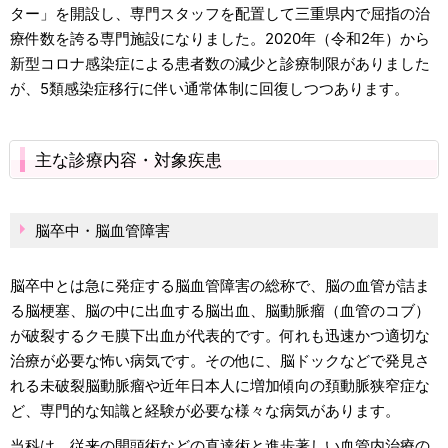
ター」を開設し、専門スタッフを配置して三重県内で屈指の治
療件数を誇る専門施設になりました。2020年（令和2年）から
新型コロナ感染症による患者数の減少と診療制限がありました
が、5類感染症移行に伴い通常体制に回復しつつあります。
主な診療内容・対象疾患
脳卒中・脳血管障害
脳卒中とは急に発症する脳血管障害の総称で、脳の血管が詰ま
る脳梗塞、脳の中に出血する脳出血、脳動脈瘤（血管のコブ）
が破裂するクモ膜下出血が代表的です。何れも迅速かつ適切な
治療が必要な怖い病気です。その他に、脳ドックなどで発見さ
れる未破裂脳動脈瘤や近年日本人に増加傾向の頚動脈狭窄症な
ど、専門的な知識と経験が必要な様々な病気があります。
当科は、従来の開頭術などの直達術と進歩著しい血管内治療の