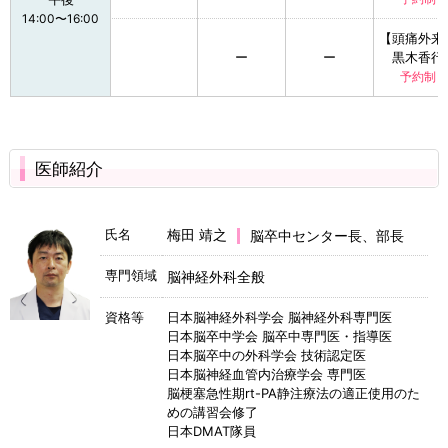
14:00〜16:00
【頭痛外来
ー
ー
黒木香行
予約制
医師紹介
氏名
梅田 靖之
脳卒中センター長、部長
専門領域
脳神経外科全般
資格等
日本脳神経外科学会 脳神経外科専門医
日本脳卒中学会 脳卒中専門医・指導医
日本脳卒中の外科学会 技術認定医
日本脳神経血管内治療学会 専門医
脳梗塞急性期rt-PA静注療法の適正使用のた
めの講習会修了
日本DMAT隊員