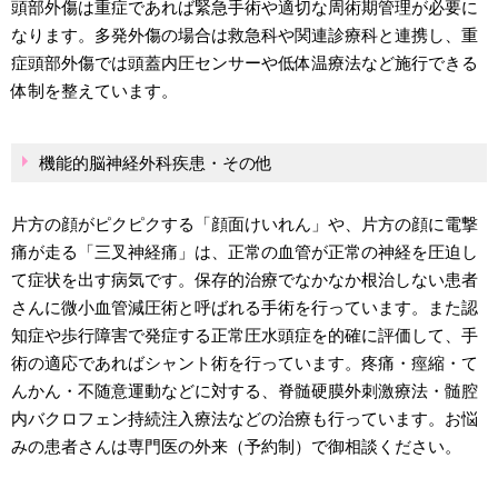
頭部外傷は重症であれば緊急手術や適切な周術期管理が必要に
なります。多発外傷の場合は救急科や関連診療科と連携し、重
症頭部外傷では頭蓋内圧センサーや低体温療法など施行できる
体制を整えています。
機能的脳神経外科疾患・その他
片方の顔がピクピクする「顔面けいれん」や、片方の顔に電撃
痛が走る「三叉神経痛」は、正常の血管が正常の神経を圧迫し
て症状を出す病気です。保存的治療でなかなか根治しない患者
さんに微小血管減圧術と呼ばれる手術を行っています。また認
知症や歩行障害で発症する正常圧水頭症を的確に評価して、手
術の適応であればシャント術を行っています。疼痛・痙縮・て
んかん・不随意運動などに対する、脊髄硬膜外刺激療法・髄腔
内バクロフェン持続注入療法などの治療も行っています。お悩
みの患者さんは専門医の外来（予約制）で御相談ください。