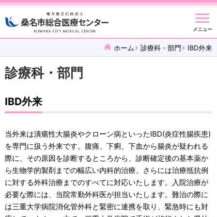
メニュー
ホーム
診療科・部門
IBD外来
診療科・部門
IBD外来
当外来は潰瘍性大腸炎やクローン病といったIBD(炎症性腸疾患)
を専門に扱う外来です。腹痛、下痢、下血から腸炎が疑われる
際に、その原因を診断するところから、診断確定後の基本薬か
ら生物学的製剤までの幅広い内科的治療、さらには治療抵抗例
に対する外科治療までのすべてに対応いたします。入院治療が
必要な際には、当院常勤外科医が担当いたします。難治の際に
は三重大学病院消化管外科と緊密に連携を取り、緊急時にも対