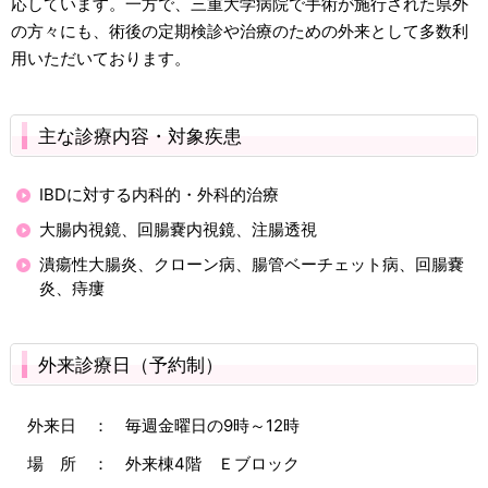
応しています。一方で、三重大学病院で手術が施行された県外
の方々にも、術後の定期検診や治療のための外来として多数利
用いただいております。
主な診療内容・対象疾患
IBDに対する内科的・外科的治療
大腸内視鏡、回腸嚢内視鏡、注腸透視
潰瘍性大腸炎、クローン病、腸管ベーチェット病、回腸嚢
炎、痔瘻
外来診療日（予約制）
外来日 ： 毎週金曜日の9時～12時
場 所 ： 外来棟4階 Ｅブロック