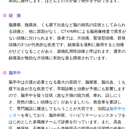
病気に随伴します。ほとんどの方が薬で発作を予防できます。
頭 痛
脳腫瘍、髄膜炎、くも膜下出血など脳の病気の症状としてみられ
る頭痛と、他に原因がなく、CTやMRIによる脳画像検査で異常が
ない頭痛に分けられます。後者では、片頭痛、緊張型頭痛、群発
頭痛の3つが代表的な疾患です。鎮痛薬を過剰に服用すると頭痛
がひどくなることがあり、薬物乱用性頭痛と呼ばれます。通常の
鎮痛薬が無効な片頭痛に有効な薬も開発されています。
脳卒中
脳卒中は介護が必要となる最大の原因で、脳梗塞、脳出血、くも
膜下出血が主な疾患です。早期診断と治療が予後にも影響します
ので、脳卒中を疑う症状（急な片側の脱力感、痺れ、話しにく
さ、突然の激しい頭痛など）がありましたら、救急車を要請し
て、専門施設に搬送してもらうことが大切です。当院は
脳卒中セ
ンター
を有しており、脳外科医、リハビリテーションスタッフを
はじめとした多職種チームで診療を行っています。また、高血
圧、糖尿病、不整脈といった危険因子の管理や生活習慣の改善な