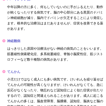
中年以降の方に多く、何もしていないのに手がふるえたり、動作
が鈍くなったりする病気です。脳の中心部分にある黒質のドパミ
ン神経細胞が減り、脳内でドパミンが欠乏することにより発症し
ます。根本的な治療法はまだありませんが、症状を改善できる薬
があります。
神経難病
はっきりした原因や治療法がない神経の病気のことをいいます。
筋萎縮性側索硬化症、多系統萎縮症、脊髄小脳変性症、筋ジスト
ロフィーなど数十種類の病気があります。
てんかん
小児だけではなく成人にも多い病気です。けいれんを繰り返せば
てんかんの可能性が高くなりますが、けいれんがなくても、急に
反応がなくなったり、物忘れなど認知症によく似た症状が出たり
するので、認知症と間違えられることがあります。成人に起こる
てんかんの多くは、脳血管障害、脳腫瘍、認知症、脳炎など脳の