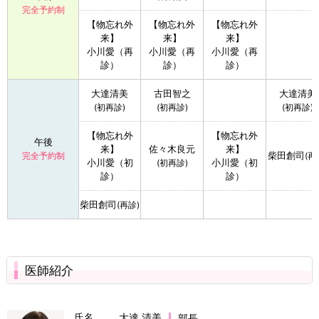
完全予約制
【物忘れ外
【物忘れ外
【物忘れ外
来】
来】
来】
小川愛（再
小川愛（再
小川愛（再
診）
診）
診）
大達清美
古田智之
大達清美
(初再診)
(初再診)
(初再診)
【物忘れ外
【物忘れ外
午後
来】
佐々木良元
来】
柴田創司
完全予約制
(再
小川愛（初
小川愛（初
(初再診)
診）
診）
柴田創司
(再診)
医師紹介
氏名
大達 清美
部長