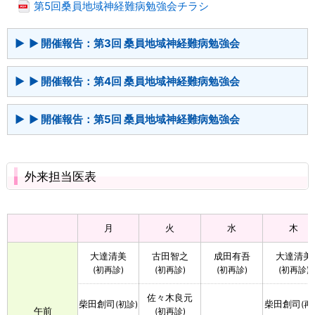
第5回桑員地域神経難病勉強会チラシ
▶ 開催報告：第3回 桑員地域神経難病勉強会
▶ 開催報告：第4回 桑員地域神経難病勉強会
▶ 開催報告：第5回 桑員地域神経難病勉強会
外来担当医表
月
火
水
木
大達清美
古田智之
成田有吾
大達清美
(初再診)
(初再診)
(初再診)
(初再診)
佐々木良元
柴田創司
柴田創司
(初診)
(再
午前
(初再診)