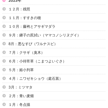
2023年
１２月：残照
１１月：すすきの穂
１０月：藤袴とアサギマダラ
９月：継子の尻拭い（ママコノシリヌグイ）
8月：悪なすび（ワルナスビ）
７月：クサギ（臭木）
６月：小待宵草（こまつよいぐさ）
５月：姫小判草
４月：ニワゼキショウ（庭石菖）
3月：ミツマタ
２月：青い麦畑
１月：冬点描