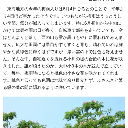
東海地方の今年の梅雨入りは6月4日ごろとのことで、平年よ
り4日ほど早かったそうです。いつもながら梅雨はうっとうし
い季節、気分が滅入ってしまいます。特に6月初旬から中旬に
かけては曇や雨の日が多く、自転車で郊外を走っていても、空
はどんよりと暗く、西の山も雲か靄（もや）に覆われてみえま
せん。広大な田園には早苗がすくすくと育ち、晴れていれば鮮
やかな黄緑色に輝くはずですが、厚い雲の下では色も冴えませ
ん。そんな中、自宅近くを流れる小川の堤の合歓の木に花が咲
きました。誰が植えたのか、大中小3本の木が並んで立ってい
て、毎年、梅雨時になると桃色の小さな花を咲かせてくれま
す。桃色と云っても色調は地味で余り目立たず、ふさふさと繁
る緑の葉の間に隠れるように咲いています。