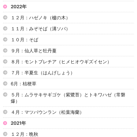
2022年
１２月：ハゼノキ（櫨の木）
１１月：みぞそば（溝ソバ）
１０月：そば
９月：仙人草と牡丹蔓
８月：モントブレチア（ヒメヒオウギズイセン）
７月：半夏生（はんげしょう）
6月：桔梗草
５月：ムラサキサギゴケ（紫鷺苔）とトキワハゼ（常磐
爆）
４月：マツバウンラン（松葉海蘭）
2021年
１２月：晩秋