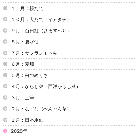
１１月：桜たで
１０月：犬たで（イヌタデ）
９月：百日紅（さるすべり）
８月：夏水仙
７月：サフランモドキ
６月：麦畑
５月：白つめくさ
４月：からし菜（西洋からし菜）
３月：土筆
２月：なずな（ぺんぺん草）
１月：日本水仙
2020年