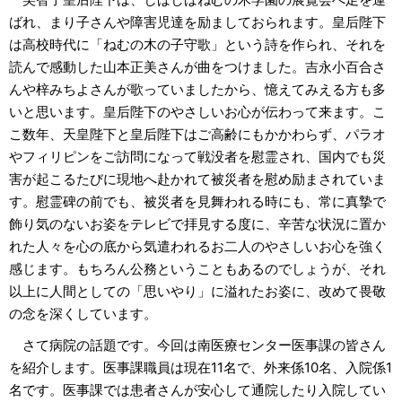
ばれ、まり子さんや障害児達を励ましておられます。皇后陛下
は高校時代に「ねむの木の子守歌」という詩を作られ、それを
読んで感動した山本正美さんが曲をつけました。吉永小百合さ
んや梓みちよさんが歌っていましたから、憶えてみえる方も多
いと思います。皇后陛下のやさしいお心が伝わって来ます。こ
こ数年、天皇陛下と皇后陛下はご高齢にもかかわらず、パラオ
やフィリピンをご訪問になって戦没者を慰霊され、国内でも災
害が起こるたびに現地へ赴かれて被災者を慰め励まされていま
す。慰霊碑の前でも、被災者を見舞われる時にも、常に真摯で
飾り気のないお姿をテレビで拝見する度に、辛苦な状況に置か
れた人々を心の底から気遣われるお二人のやさしいお心を強く
感じます。もちろん公務ということもあるのでしょうが、それ
以上に人間としての「思いやり」に溢れたお姿に、改めて畏敬
の念を深くしています。
さて病院の話題です。今回は南医療センター医事課の皆さん
を紹介します。医事課職員は現在11名で、外来係10名、入院係1
名です。医事課では患者さんが安心して通院したり入院してい