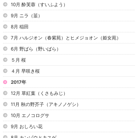
10月 酔芙蓉（すいふよう）
9月 ニラ（韮）
8月 稲田
7月 ハルジオン（春紫苑）とヒメジョオン（姫女苑）
6月 野ばら（野いばら）
５月 桜
４月 早咲き桜
2017年
12月 草紅葉（くさもみじ）
11月 秋の野芥子（アキノノゲシ）
10月 エノコログサ
9月 おしろい花
8月 カンゾウとキスゲ