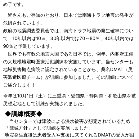
め子です。
皆さんもご存知のとおり、日本では南海トラフ地震の発生が
危惧されています。
政府の地震調査委員会では、南海トラフ地震の発生確率につい
て、10年以内は10％、30年以内では70～80％、40年以内では
90％と予測しています。
世界でも有数の地震大国である日本では、例年、内閣府主催
の大規模地震時医療活動訓練を実施しています。当センターも
地域災害拠点病院に認定されていることから、桑名DMAT（災
害派遣医療チーム）が訓練に参加しました。その訓練について
ご紹介します！
今年は10月1日（土）に三重県・愛知県・静岡県・和歌山県を被
災想定地として訓練が実施されました。
◆訓練概要◆
当センターでは津波による浸水被害が想定されているため
「籠城方針」として訓練を実施しました。
地震発生直後は患者受入や支援に来てくれるDMATの受入が困