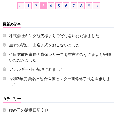
←
1
2
3
4
5
6
7
8
9
→
最新の記事
株式会社キング観光様よりご寄付をいただきました
生命の駅伝 出迎え式をおこないました
竹田寬前理事長の肖像レリーフを有志のみなさまより寄贈
いただきました
アレルギー科が新設されました
令和7年度 桑名市総合医療センター研修修了式を開催しま
した
カテゴリー
ゆめ子の活動日記
(11)