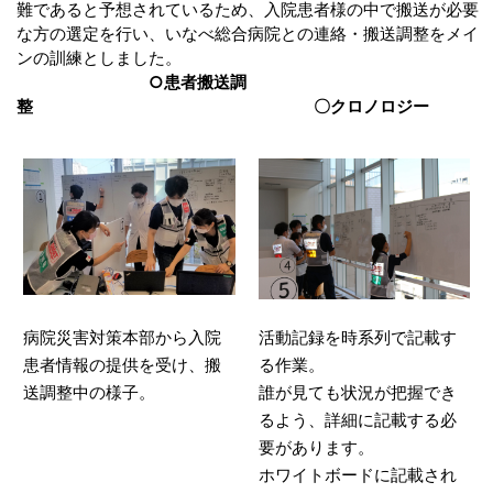
難であると予想されているため、入院患者様の中で搬送が必要
な方の選定を行い、いなべ総合病院との連絡・搬送調整をメイ
ンの訓練としました。
○患者搬送調
整
〇クロノロジー
病院災害対策本部から入院
活動記録を時系列で記載す
患者情報の提供を受け、搬
る作業。
送調整中の様子。
誰が見ても状況が把握でき
るよう、詳細に記載する必
要があります。
ホワイトボードに記載され