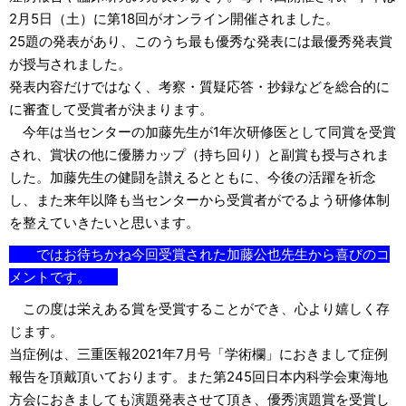
2月5日（土）に第18回がオンライン開催されました。
25題の発表があり、このうち最も優秀な発表には最優秀発表賞
が授与されました。
発表内容だけではなく、考察・質疑応答・抄録などを総合的に
に審査して受賞者が決まります。
今年は当センターの加藤先生が1年次研修医として同賞を受賞
され、賞状の他に優勝カップ（持ち回り）と副賞も授与されま
した。加藤先生の健闘を讃えるとともに、今後の活躍を祈念
し、また来年以降も当センターから受賞者がでるよう研修体制
を整えていきたいと思います。
ではお待ちかね今回受賞された加藤公也先生から喜びのコ
メントです。
この度は栄えある賞を受賞することができ、心より嬉しく存
じます。
当症例は、三重医報2021年7月号「学術欄」におきまして症例
報告を頂戴頂いております。また第245回日本内科学会東海地
方会におきましても演題発表させて頂き、優秀演題賞を受賞し