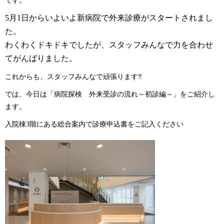
です。
5
月
1
日からいよいよ新病院で外来診療がスタートされまし
た。
わくわくドキドキでしたが、スタッフみんなで力を合わせ
てがんばりました。
これからも、スタッフみんなで頑張ります‼
では、今日は「病院探検 外来受診の流れ～初診編～」をご紹介し
ます。
入院棟
3
階にある総合案内で診療申込書をご
記入く
ださい