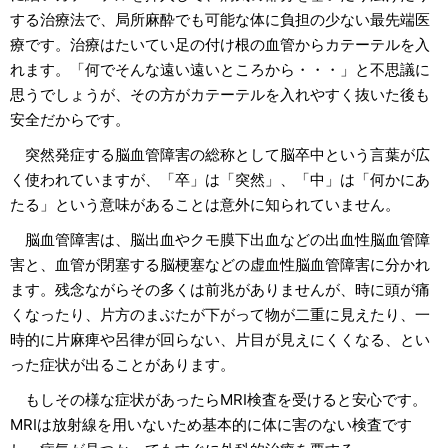
する治療法で、局所麻酔でも可能な体に負担の少ない最先端医
療です。治療はたいてい足の付け根の血管からカテーテルを入
れます。「何でそんな遠い遠いところから・・・」と不思議に
思うでしょうが、その方がカテーテルを入れやすく抜いた後も
安全だからです。
突然発症する脳血管障害の総称として脳卒中という言葉が広
く使われていますが、「卒」は「突然」、「中」は「何かにあ
たる」という意味があることは意外に知られていません。
脳血管障害は、脳出血やクモ膜下出血などの出血性脳血管障
害と、血管が閉塞する脳梗塞などの虚血性脳血管障害に分かれ
ます。残念ながらその多くは前兆がありませんが、時に頭が痛
くなったり、片方のまぶたが下がって物が二重に見えたり、一
時的に片麻痺や呂律が回らない、片目が見えにくくなる、とい
った症状が出ることがあります。
もしその様な症状があったらMRI検査を受けると安心です。
MRIは放射線を用いないため基本的に体に害のない検査です