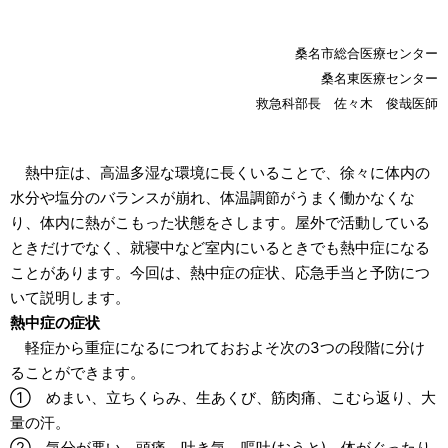
桑名市総合医療センター
桑名東医療センター
救急科部長 佐々木 俊哉医師
熱中症は、高温多湿な環境に長くいることで、徐々に体内の
水分や塩分のバランスが崩れ、体温調節がうまく働かなくな
り、体内に熱がこもった状態をさします。屋外で活動している
ときだけでなく、就寝中など室内にいるときでも熱中症になる
ことがあります。今回は、熱中症の症状、応急手当と予防につ
いて説明します。
熱中症の症状
軽症から重症になるにつれておおよそ次の3つの段階に分け
ることができます。
① めまい、立ちくらみ、生あくび、筋肉痛、こむら返り、大
量の汗。
② 気分が悪い、頭痛、吐き気、嘔吐(おうと)、体がぐったり