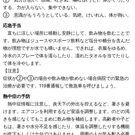
する、力が入らない、集中できない。
③ 意識がもうろうとしている、気絶、けいれん、体が熱い。
応急手当
直ちに涼しい場所に移動し安静にして、飲み物を飲むことで
す。飲み物はジュースやスポーツ飲料など塩分や糖分を含んだ
物が理想ですが水でも構いません。できれば、衣服をゆるめ、
冷水のスプレーで体を濡らしたり、濡れたタオルを当てたりし
て体を冷やします。
【注意】
症状が②や③の場合や飲み物が飲めない場合病院での緊急の
治療が必要です。119番通報して救急車を呼びましょう。
熱中症の予防
熱中症情報に注意し、炎天下の外出を控えるなど、暑さを避
けます。エアコンを利用するなど室温を調整します。のどの渇
きを感じなくてもこまめに飲み物を補給します。高齢者や子ど
もは、暑さや水分不足を感じたり、体温を調整したりする機能
が低下もしくは十分ではありません。周囲の人が気を配る必要