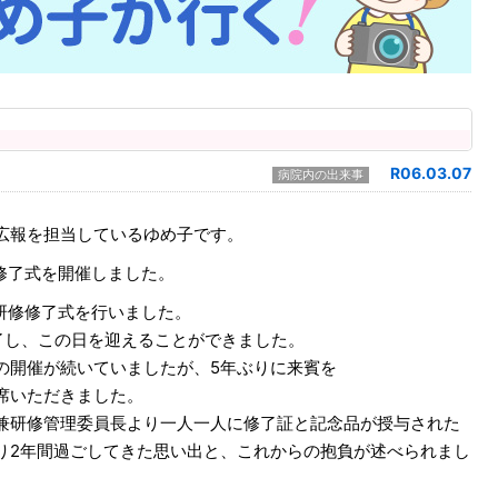
R06.03.07
病院内の出来事
広報を担当しているゆめ子です。
修了式を開催しました。
研修修了式を行いました。
了し、この日を迎えることができました。
の開催が続いていましたが、5年ぶりに来賓を
席いただきました。
兼研修管理委員長より一人一人に修了証と記念品が授与された
り2年間過ごしてきた思い出と、これからの抱負が述べられまし