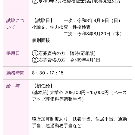
②令和9年3月社会福祉士免許取得見込の方
試験につ
【試験日】 一次：令和8年8月 9日（日）
いて
小論文、学力検査、性格検査
二次：令和8年8月20日（木）
個別面接
採用日
①応募資格の方 随時(応相談)
②応募資格の方 令和9年4月1日
勤務時間
8：30～17：15
給 与
【初任給】
(基本給) 大学卒 209,100円＋15,000円（ベース
アップ評価料等調整手当）
職歴加算制度あり、扶養手当、住居手当、通勤
手当、超過勤務手当など