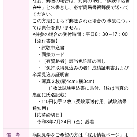
なお、郵送の場合は、封筒の 表に「試験申込書
在中」と朱書きし、必ず簡易書留郵便で送って
ください。
この方法によらず郵送された場合の 事故につい
ては責任を負いません。
※持参の場合の受付時間：平日8：30～17：00
【添付書類】
・試験申込書
・面接カード
・［有資格者］該当免許証の写し
・［免許取得見込みの者］成績証明書および
卒業見込み証明書
・写真２枚(縦4cm×横3cm)
（1枚は試験申込書に貼付、1枚は写真の
裏面に氏名記載）
・110円切手２枚（受験票送付用、試験結果
通知用）
【応募締切日】
令和8年7月24日（金）必着
備 考
病院見学をご希望の方は「採用情報ページ」よ