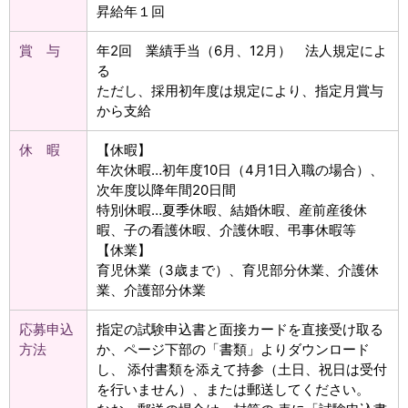
昇給年１回
賞 与
年2回 業績手当（6月、12月） 法人規定によ
る
ただし、採用初年度は規定により、指定月賞与
から支給
休 暇
【休暇】
年次休暇…初年度10日（4月1日入職の場合）、
次年度以降年間20日間
特別休暇…夏季休暇、結婚休暇、産前産後休
暇、子の看護休暇、介護休暇、弔事休暇等
【休業】
育児休業（3歳まで）、育児部分休業、介護休
業、介護部分休業
応募申込
指定の試験申込書と面接カードを直接受け取る
方法
か、ページ下部の「書類」よりダウンロード
し、 添付書類を添えて持参（土日、祝日は受付
を行いません）、または郵送してください。