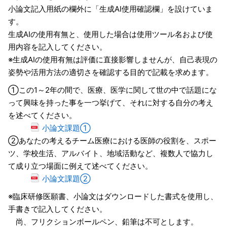
小論文記入用紙の欄外に「生成
AI
使用確認欄」を設けていま
す。
生成
AI
の使用有無と、使用した場合は使用ツール名および使
用内容を記入してください。
※生成
AI
の使用有無は評価に直接影響しませんが、自己表現の
姿勢や活用方法の適切さを確認する目的で記載を求めます。
①この
1
～
2
年の間で、医療、医学に関して世の中で話題にな
って興味を持った事を一つ挙げて、それに対する自分の考え
を述べてください。
小論文課題①
②あなたの考えるチーム医療における医師の役割を、スポー
ツ、学校生活、アルバイト、地域活動など、複数人で協力し
て成り立つ場面に例えて述べてください。
小論文課題②
※臨床研修医願書、小論文はダウンロードした書式を使用し、
手書きで記入してください。
尚、フリクションボールペン、鉛筆は不可とします。