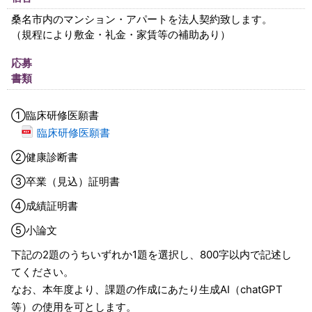
桑名市内のマンション・アパートを法人契約致します。
（規程により敷金・礼金・家賃等の補助あり）
応募
書類
①臨床研修医願書
臨床研修医願書
②健康診断書
③卒業（見込）証明書
④成績証明書
⑤小論文
下記の
2
題のうちいずれか
1
題を選択し、
800
字以内で記述し
てください。
なお、本年度より、課題の作成にあたり生成
AI
（
chatGPT
等）の使用を可とします。