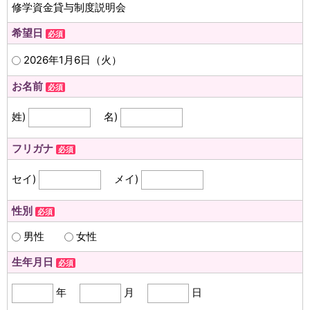
修学資金貸与制度説明会
希望日
必須
2026年1月6日（火）
お名前
必須
姓)
名)
フリガナ
必須
セイ)
メイ)
性別
必須
男性
女性
生年月日
必須
年
月
日