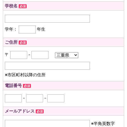
学校名
必須
学年：
年生
ご住所
必須
〒
-
※市区町村以降の住所
電話番号
必須
-
-
メールアドレス
必須
※半角英数字