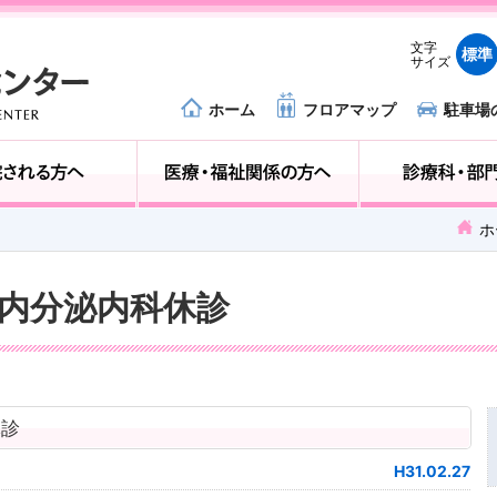
文字
標準
サイズ
ホーム
フロアマップ
駐車場
外来受診の方へ
入院される方へ
ホ
尿病内分泌内科休診
休診
H31.02.27