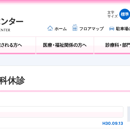
文字
標準
サイズ
ホーム
フロアマップ
駐車場
外来受診の方へ
入院される方へ
器科休診
H30.09.13