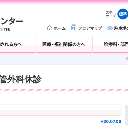
文字
標準
サイズ
ホーム
フロアマップ
駐車場
外来受診の方へ
入院される方へ
血管外科休診
H30.07.06