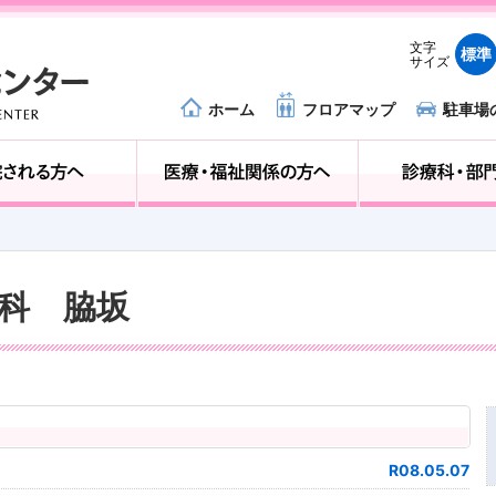
文字
標準
サイズ
ホーム
フロアマップ
駐車場
外来受診の方へ
入院される方へ
婦人科 脇坂
R08.05.07