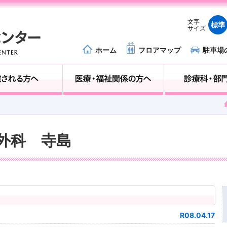
文字
標準
サイズ
ホーム
フロアマップ
駐車場
外来受診の方へ
入院される方へ
神経外科 寺島
R08.04.17