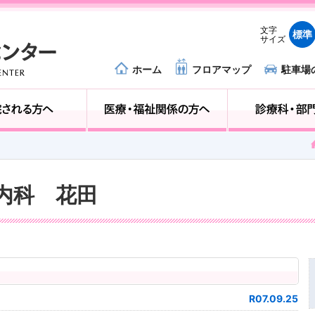
文字
標準
サイズ
ホーム
フロアマップ
駐車場
外来受診の方へ
入院される方へ
環器内科 花田
R07.09.25