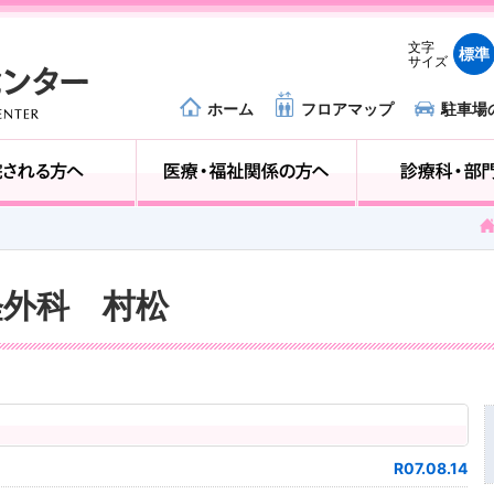
文字
標準
サイズ
ホーム
フロアマップ
駐車場
外来受診の方へ
入院される方へ
神経外科 村松
R07.08.14