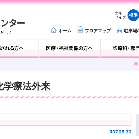
文字
標準
サイズ
ホーム
フロアマップ
駐車場
外来受診の方へ
入院される方へ
科 化学療法外来
R07.05.30