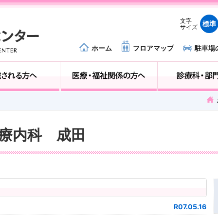
文字
標準
サイズ
ホーム
フロアマップ
駐車場
外来受診の方へ
入院される方へ
児心療内科 成田
田
R07.05.16