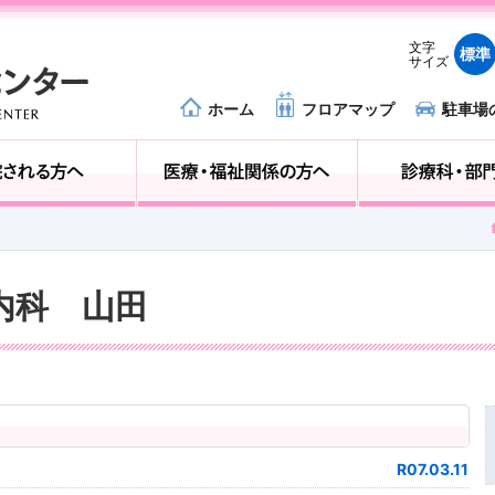
文字
標準
サイズ
ホーム
フロアマップ
駐車場
外来受診の方へ
入院される方へ
器内科 山田
R07.03.11