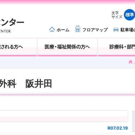
文字
標準
サイズ
ホーム
フロアマップ
駐車場
外来受診の方へ
入院される方へ
神経外科 阪井田
R07.02.19