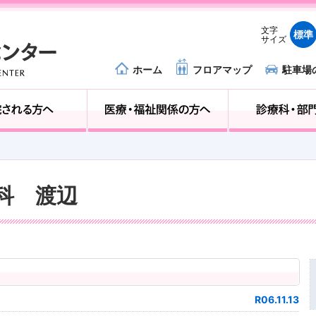
文字
標準
サイズ
ホーム
フロアマップ
駐車場
外来受診の方へ
入院される方へ
内科 渡辺
R06.11.13