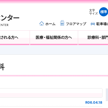
文字
標準
サイズ
ホーム
フロアマップ
駐車場
外来受診の方へ
入院される方へ
科
R06.04.18