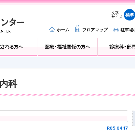
文字
標準
サイズ
ホーム
フロアマップ
駐車場
外来受診の方へ
入院される方へ
器内科
R05.04.17