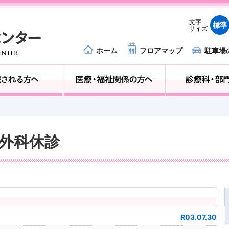
文字
標準
サイズ
ホーム
フロアマップ
駐車場
外来受診の方へ
入院される方へ
器外科休診
R03.07.30