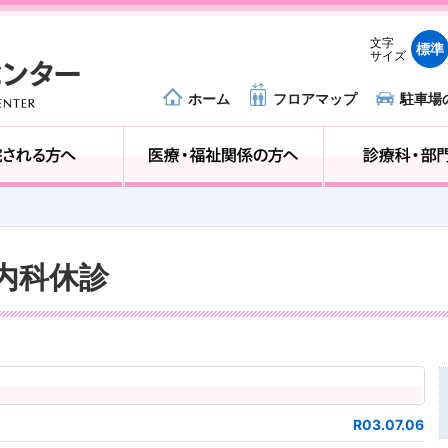
文字
標準
サイズ
ホーム
フロアマップ
駐車場
外来受診の方へ
入院される方へ
経内科休診
R03.07.06