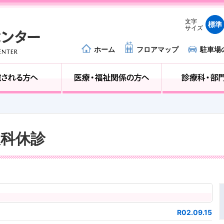
文字
標準
サイズ
ホーム
フロアマップ
駐車場
外来受診の方へ
入院される方へ
人科休診
R02.09.15