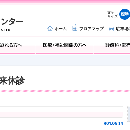
文字
標準
サイズ
ホーム
フロアマップ
駐車場
外来受診の方へ
入院される方へ
外来休診
R01.08.14