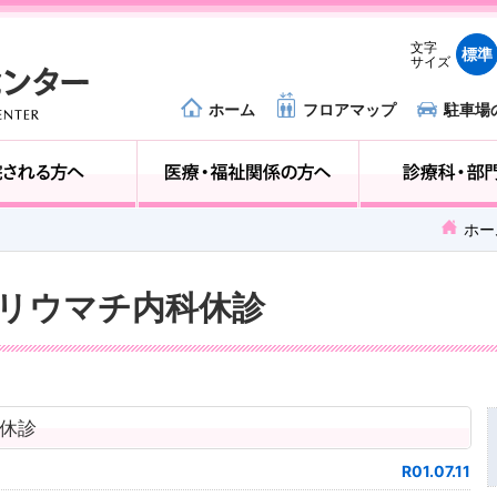
文字
標準
サイズ
ホーム
フロアマップ
駐車場
外来受診の方へ
入院される方へ
ホー
原病リウマチ内科休診
科休診
R01.07.11