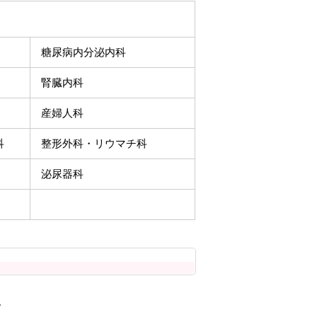
糖尿病内分泌内科
腎臓内科
産婦人科
科
整形外科・リウマチ科
泌尿器科
。